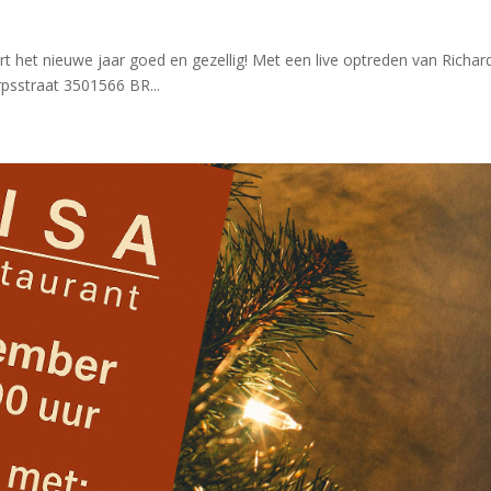
t het nieuwe jaar goed en gezellig! Met een live optreden van Richar
psstraat 3501566 BR...