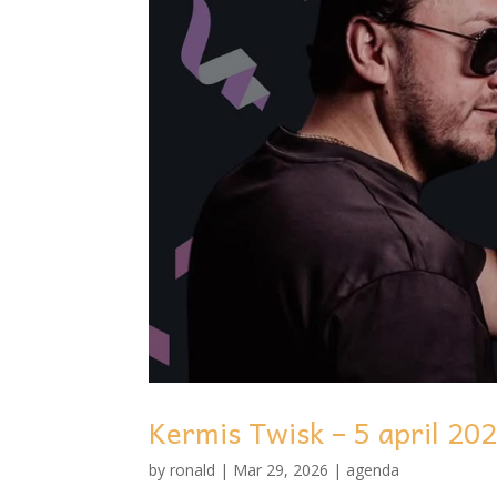
Kermis Twisk – 5 april 20
by
ronald
|
Mar 29, 2026
|
agenda