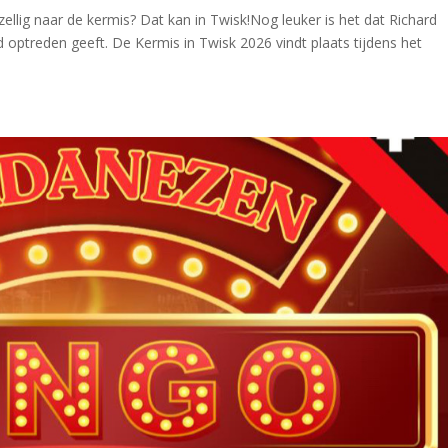
llig naar de kermis? Dat kan in Twisk!Nog leuker is het dat Richard
optreden geeft. De Kermis in Twisk 2026 vindt plaats tijdens het